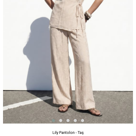
Lily Pantolon - Taş