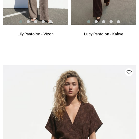
Lily Pantolon - Vizon
Lucy Pantolon - Kahve