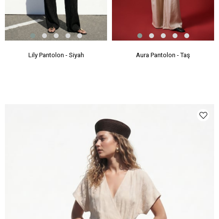
Lily Pantolon - Siyah
Aura Pantolon - Taş