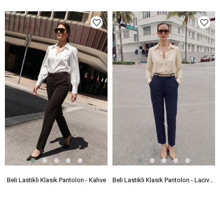
Beli Lastikli Klasik Pantolon - Kahve
Beli Lastikli Klasik Pantolon - Lacivert