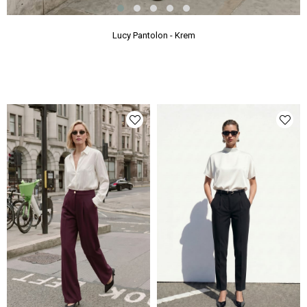
Lucy Pantolon - Krem