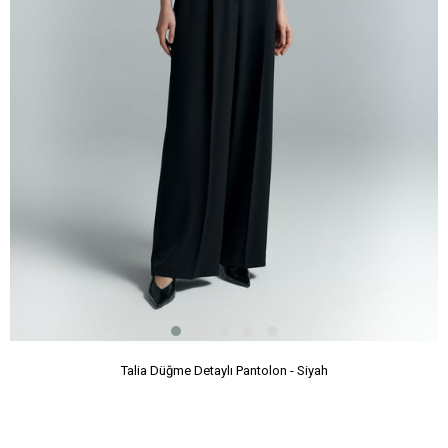
Talia Düğme Detaylı Pantolon - Siyah