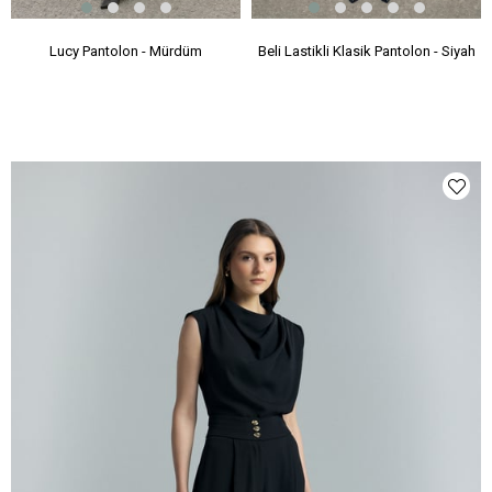
Lucy Pantolon - Mürdüm
Beli Lastikli Klasik Pantolon - Siyah