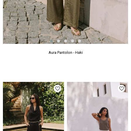
Aura Pantolon - Haki