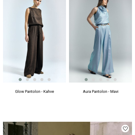
Glow Pantolon - Kahve
Aura Pantolon - Mavi