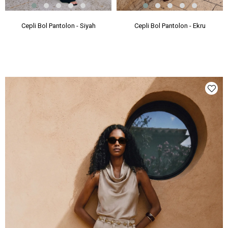
Cepli Bol Pantolon - Siyah
Cepli Bol Pantolon - Ekru